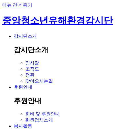
메뉴 건너 뛰기
중앙청소년유해환경감시단
감시단소개
감시단소개
인사말
조직도
정관
찾아오시는길
후원안내
후원안내
회비 및 후원안내
회원업체소개
봉사활동